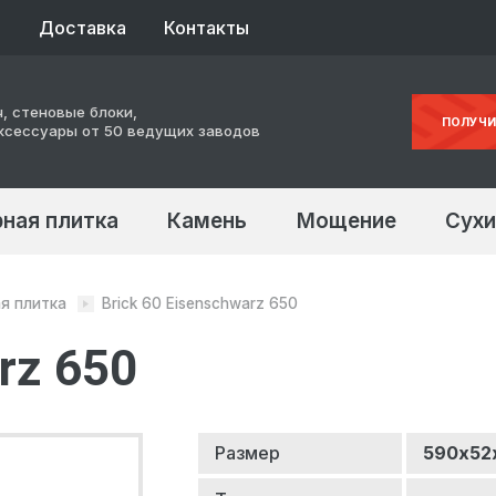
ы
Доставка
Контакты
, стеновые блоки,
ПОЛУЧИ
ксессуары от 50 ведущих заводов
ная плитка
Камень
Мощение
Сухи
я плитка
Brick 60 Eisenschwarz 650
rz 650
590х52
Размер