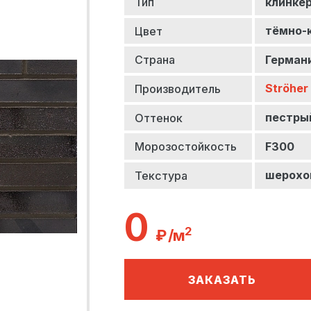
клинке
Тип
тёмно-
Цвет
Герман
Страна
Ströher
Производитель
пестры
Оттенок
F300
Морозостойкость
шерохо
Текстура
0
2
₽ /м
знать стоимость
аказать звонок
аказать
олучить консультацию
оставки
ЗАКАЗАТЬ
 перезвоним вам в ближайшее время!
 перезвоним вам в ближайшее время!
 перезвоним вам в ближайшее время!