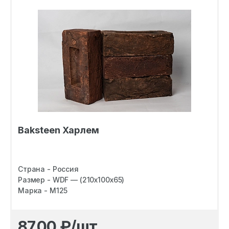
Baksteen Харлем
Страна - Россия
Размер - WDF — (210х100х65)
Марка - M125
87.00
₽/шт